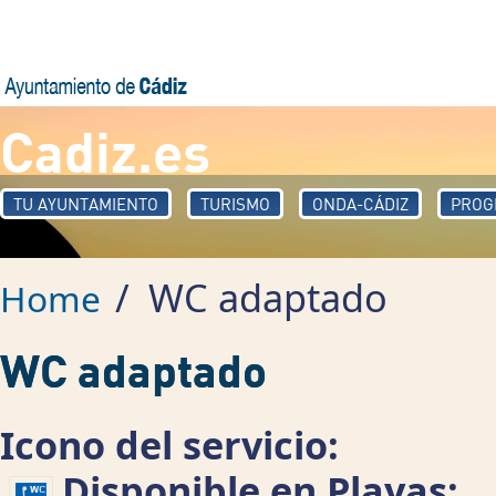
Skip to main content
Cadiz.es
TU AYUNTAMIENTO
TURISMO
ONDA-CÁDIZ
PROG
/
WC adaptado
Home
WC adaptado
Icono del servicio:
Disponible en Playas: