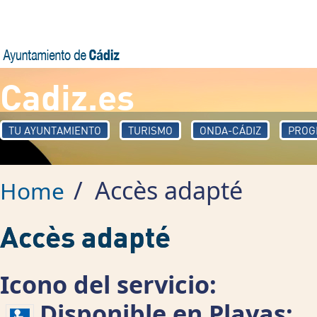
Skip to main content
Cadiz.es
TU AYUNTAMIENTO
TURISMO
ONDA-CÁDIZ
PROG
/
Accès adapté
Home
Accès adapté
Icono del servicio:
Disponible en Playas: