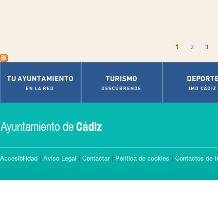
Pages
1
2
3
TU AYUNTAMIENTO
TURISMO
DEPORT
EN LA RED
DESCÚBRENOS
IMD CÁDIZ
|
|
|
|
Accesibilidad
Aviso Legal
Contactar
Política de cookies
Contactos de I