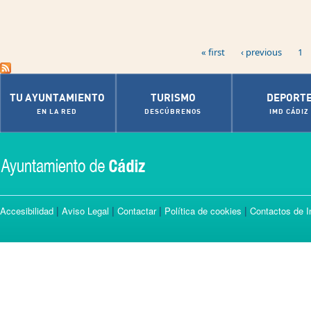
Pages
« first
‹ previous
1
TU AYUNTAMIENTO
TURISMO
DEPORT
EN LA RED
DESCÚBRENOS
IMD CÁDIZ
|
|
|
|
Accesibilidad
Aviso Legal
Contactar
Política de cookies
Contactos de I