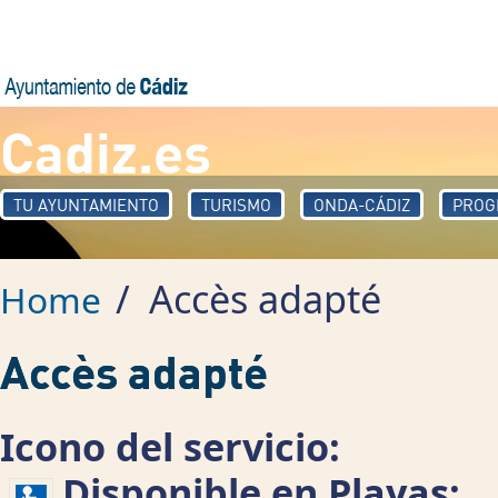
Skip to main content
Cadiz.es
TU AYUNTAMIENTO
TURISMO
ONDA-CÁDIZ
PROG
/
Accès adapté
Home
Accès adapté
Icono del servicio:
Disponible en Playas: