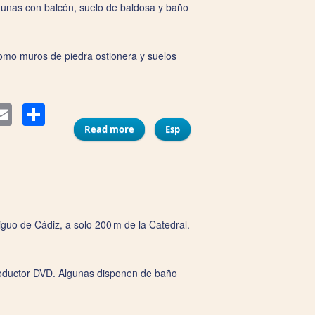
algunas con balcón, suelo de baldosa y baño
 como muros de piedra ostionera y suelos
Compartir
ter
Email
Read more
about Pensión Las Cuatro Naciones
Esp
iguo de Cádiz, a solo 200 m de la Catedral.
productor DVD. Algunas disponen de baño