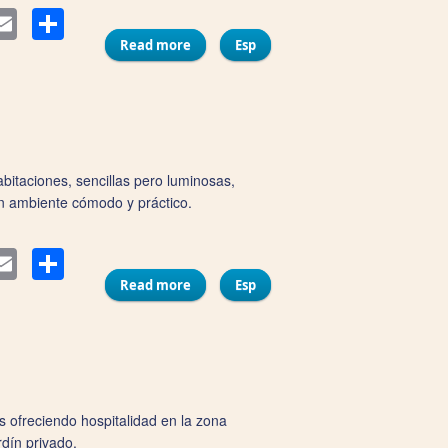
Compartir
ter
Email
Read more
about Hospedería Marqués
Esp
abitaciones, sencillas pero luminosas,
un ambiente cómodo y práctico.
Compartir
ter
Email
Read more
about Pensión Cádiz
Esp
 ofreciendo hospitalidad en la zona
dín privado.