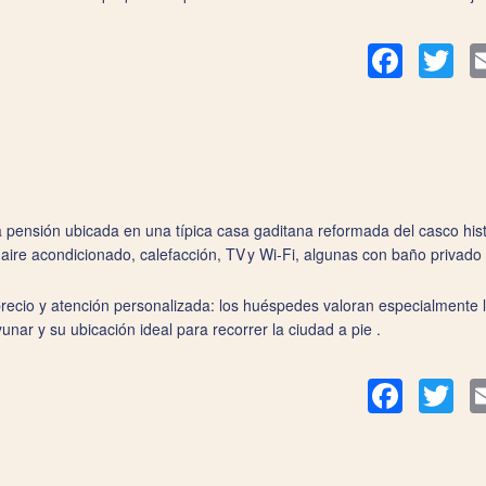
Facebook
Twit
ensión ubicada en una típica casa gaditana reformada del casco histór
 aire acondicionado, calefacción, TV y Wi‑Fi, algunas con baño privado
precio y atención personalizada: los huéspedes valoran especialmente 
nar y su ubicación ideal para recorrer la ciudad a pie .
Facebook
Twit