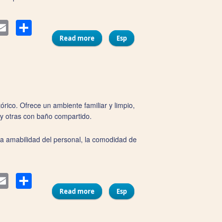
Compartir
ter
Email
Read more
about Hospedería Imar
Esp
ico. Ofrece un ambiente familiar y limpio,
 y otras con baño compartido.
la amabilidad del personal, la comodidad de
Compartir
ter
Email
Read more
about Pensión La Cantarera
Esp