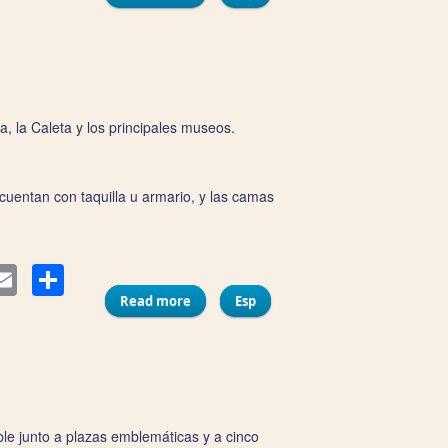
a, la Caleta y los principales museos.
cuentan con taquilla u armario, y las camas
Compartir
ter
Email
Read more
about Pensión Alquimia
Esp
le junto a plazas emblemáticas y a cinco