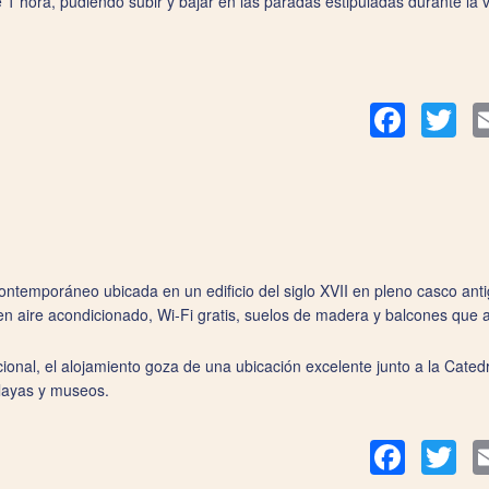
1 hora, pudiendo subir y bajar en las paradas estipuladas durante la val
Facebook
Twit
ntemporáneo ubicada en un edificio del siglo XVII en pleno casco anti
en aire acondicionado, Wi‑Fi gratis, suelos de madera y balcones que a
onal, el alojamiento goza de una ubicación excelente junto a la Cate
layas y museos.
Facebook
Twit