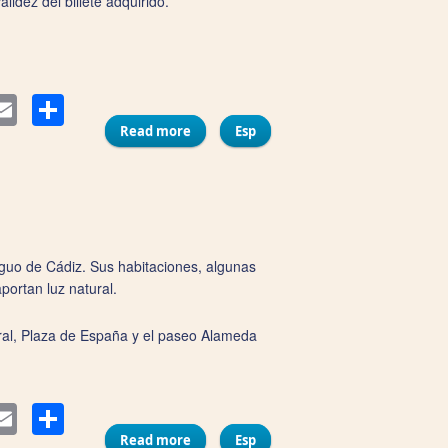
idez del billete adquirido.
Compartir
ter
Email
Read more
Esp
about Autobuses Turísticos "City
Sightseeing Cádiz"
guo de Cádiz. Sus habitaciones, algunas
portan luz natural.
dral, Plaza de España y el paseo Alameda
Compartir
ter
Email
Read more
about Pensión Apodaca Rooms
Esp