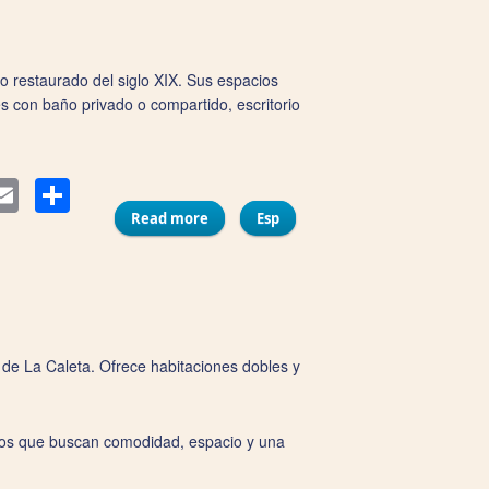
o restaurado del siglo XIX. Sus espacios
s con baño privado o compartido, escritorio
Compartir
ter
Email
Read more
about Pensión España
Esp
ya de La Caleta. Ofrece habitaciones dobles y
rupos que buscan comodidad, espacio y una