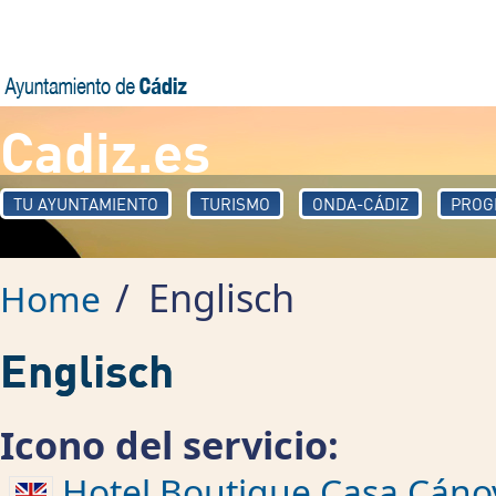
Skip to main content
Cadiz.es
TU AYUNTAMIENTO
TURISMO
ONDA-CÁDIZ
PROG
/
Englisch
Home
Englisch
Icono del servicio:
Hotel Boutique Casa Cáno