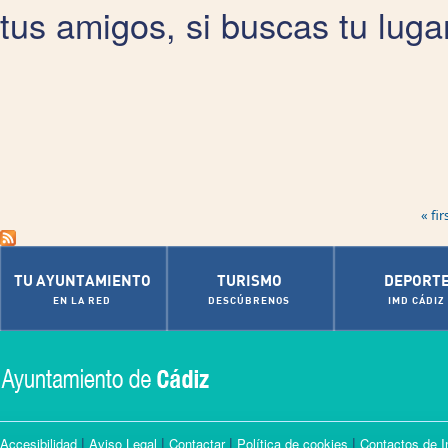
tus amigos, si buscas tu lugar
Pages
« fir
TU AYUNTAMIENTO
TURISMO
DEPORT
EN LA RED
DESCÚBRENOS
IMD CÁDIZ
|
|
|
|
Accesibilidad
Aviso Legal
Contactar
Política de cookies
Contactos de I