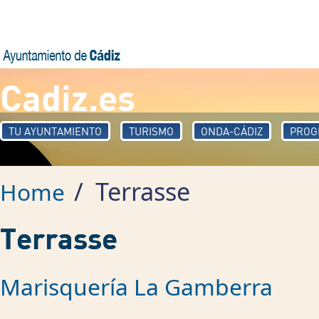
Skip to main content
Cadiz.es
TU AYUNTAMIENTO
TURISMO
ONDA-CÁDIZ
PROG
/
Terrasse
Home
Terrasse
Marisquería La Gamberra