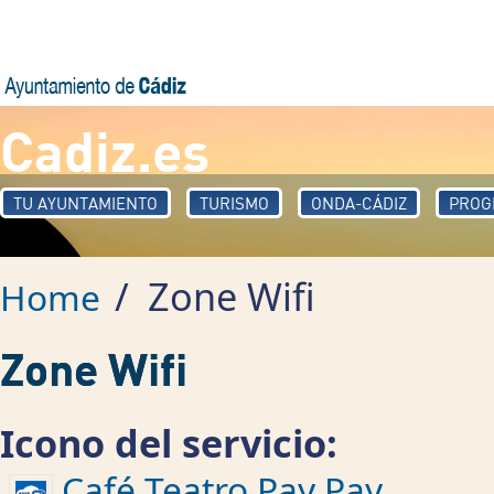
Skip to main content
Cadiz.es
TU AYUNTAMIENTO
TURISMO
ONDA-CÁDIZ
PROG
/
Zone Wifi
Home
Zone Wifi
Icono del servicio:
Café Teatro Pay Pay