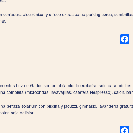
ora.
on cerradura electrónica, y ofrece extras como parking cerca, sombrilla
mar.
F
tamentos Luz de Gades son un alojamiento exclusivo solo para adultos,
na completa (microondas, lavavajillas, cafetera Nespresso), salón, bañ
 una terraza-solárium con piscina y jacuzzi, gimnasio, lavandería gratui
cotas bajo petición.
F