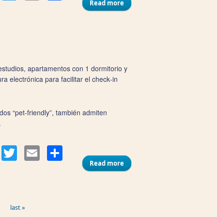
Read more
about Apartamentos
Villalobos 2
studios, apartamentos con 1 dormitorio y
 electrónica para facilitar el check‑in
dos “pet-friendly”, también admiten
.
Compartir
acebook
Twitter
Email
Read more
about Apartamentos La
Brújula
last »