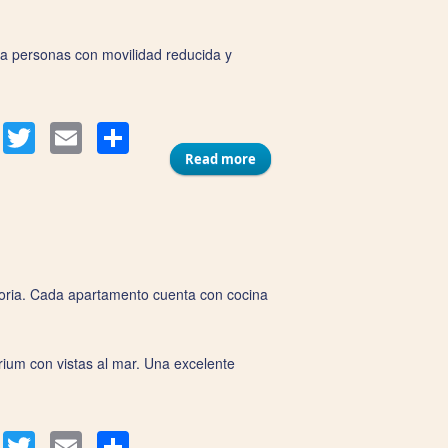
a personas con movilidad reducida y
Compartir
acebook
Twitter
Email
Read more
about Apartamentos La
Muralla
oria. Cada apartamento cuenta con cocina
rium con vistas al mar. Una excelente
Compartir
acebook
Twitter
Email