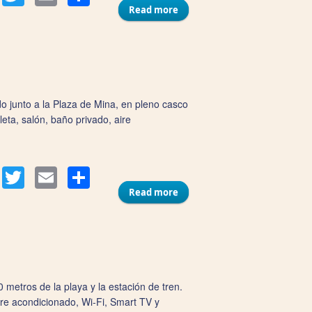
Read more
about Apartamentos Luz de
Gades
o junto a la Plaza de Mina, en pleno casco
eta, salón, baño privado, aire
Compartir
acebook
Twitter
Email
Read more
about Apartamentos Plaza
Mina Suites
 metros de la playa y la estación de tren.
ire acondicionado, Wi‑Fi, Smart TV y