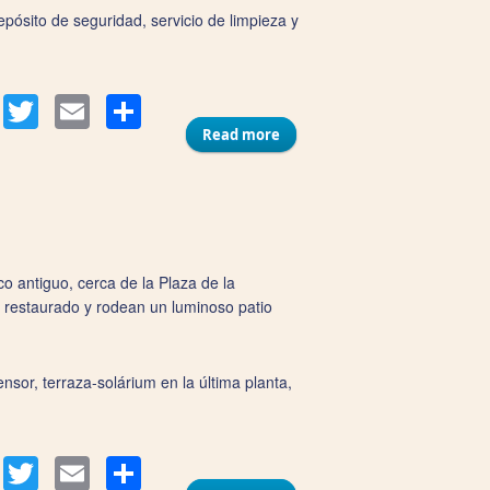
pósito de seguridad, servicio de limpieza y
Compartir
acebook
Twitter
Email
Read more
about Apartamentos
Tandem Pópulo
 antiguo, cerca de la Plaza de la
 restaurado y rodean un luminoso patio
or, terraza-solárium en la última planta,
Compartir
acebook
Twitter
Email