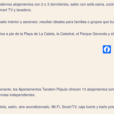
rnos alojamientos con 2 o 3 dormitorios, salón con sofá‑cama, coci
Smart TV y lavadora.
n patio interior y ascensor, resultan ideales para familias o grupos que 
tos a pie de la Playa de La Caleta, la Catedral, el Parque Genovés y e
F
tamante, los Apartamentos Tandem Pópulo ofrecen 13 alojamientos lumi
ancias independientes.
a, salón, aire acondicionado, Wi‑Fi, Smart TV, caja fuerte y baño pri