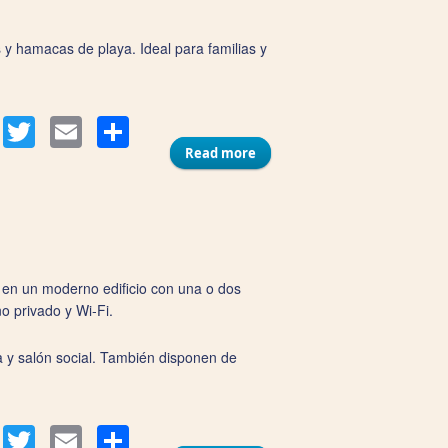
s y hamacas de playa. Ideal para familias y
Compartir
acebook
Twitter
Email
Read more
about Apartamentos Luz,
Arena y Mar
 en un moderno edificio con una o dos
o privado y Wi‑Fi.
ta y salón social. También disponen de
Compartir
acebook
Twitter
Email