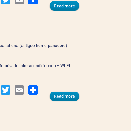
Read more
about Apartamentos LHome
igua tahona (antiguo horno panadero)
o privado, aire acondicionado y Wi‑Fi
Compartir
acebook
Twitter
Email
Read more
about Apartamentos Tahona