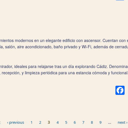
mientos modernos en un elegante edificio con ascensor. Cuentan con e
a, salón, aire acondicionado, baño privado y Wi‑Fi, además de cerradura
irador, ideales para relajarse tras un día explorando Cádiz. Denomina
, recepción, y limpieza periódica para una estancia cómoda y funcional
F
3
…
t
‹ previous
1
2
4
5
6
7
8
9
next ›