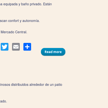
na equipada y baño privado. Están
buscan confort y autonomía.
l Mercado Central.
Compartir
acebook
Twitter
Email
Read more
about Apartamentos Casa
Macías
nosos distribuidos alrededor de un patio
vado.