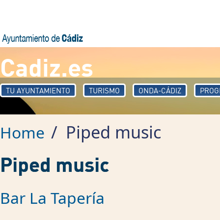
Skip to main content
Cadiz.es
TU AYUNTAMIENTO
TURISMO
ONDA-CÁDIZ
PROG
/
Piped music
Home
Piped music
Bar La Tapería