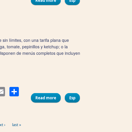
Read more
about La Marquesa de las Huevas
Esp
in límites, con una tarifa plana que
a, tomate, pepinillos y ketchup; o la
 disponen de menús completos que incluyen
Compartir
ter
Email
Read more
about My Own Burger
Esp
xt ›
last »