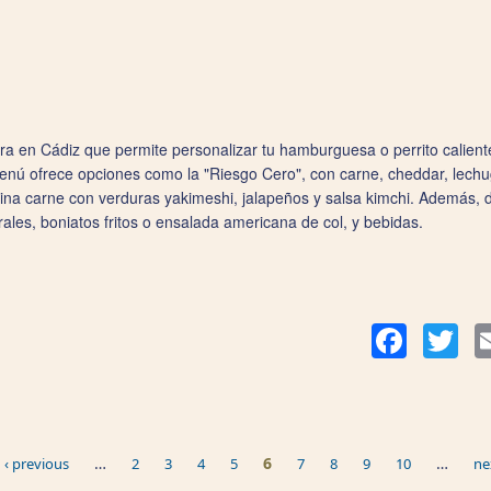
en Cádiz que permite personalizar tu hamburguesa o perrito caliente s
menú ofrece opciones como la "Riesgo Cero", con carne, cheddar, lechug
na carne con verduras yakimeshi, jalapeños y salsa kimchi. Además,
les, boniatos fritos o ensalada americana de col, y bebidas.
Facebook
Twit
…
6
…
‹ previous
2
3
4
5
7
8
9
10
ne