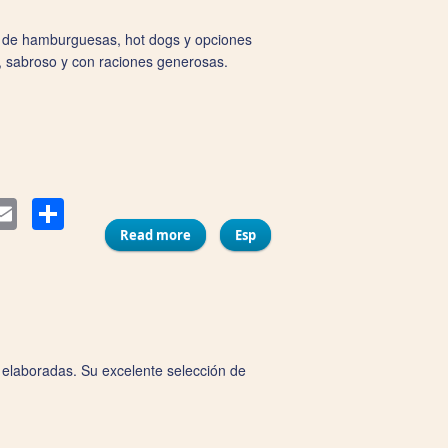
ú de hamburguesas, hot dogs y opciones
o, sabroso y con raciones generosas.
Compartir
ter
Email
Read more
about Más que la cresta
Esp
n elaboradas. Su excelente selección de