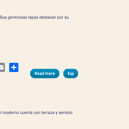
 Sus generosas tapas destacan por su
Compartir
ter
Email
Read more
about Bar Los Camino
Esp
l moderno cuenta con terraza y servicio