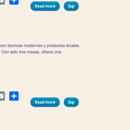
ter
Email
Read more
about Las Tapitas de Olga y los 5
Esp
na con técnicas modernas y productos locales.
. Con solo tres mesas, ofrece una
Compartir
ter
Email
Read more
about Mare
Esp