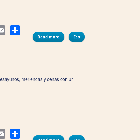
Compartir
ter
Email
Read more
about La Tapita de Plata
Esp
 desayunos, meriendas y cenas con un
Compartir
ter
Email