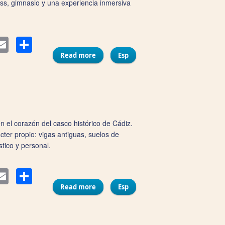
ss, gimnasio y una experiencia inmersiva
Compartir
ter
Email
Read more
Esp
about Hotel Áurea Casa Palacio
Sagasta
n el corazón del casco histórico de Cádiz.
cter propio: vigas antiguas, suelos de
tico y personal.
Compartir
ter
Email
Read more
about Hotel Boutique Casa Cánovas
Esp