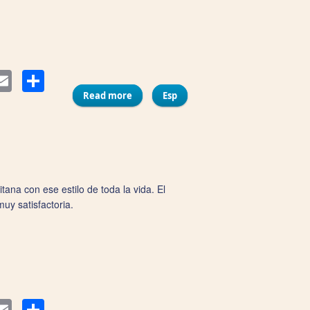
Compartir
ter
Email
Read more
about Mahalo Poké
Esp
ana con ese estilo de toda la vida. El
uy satisfactoria.
Compartir