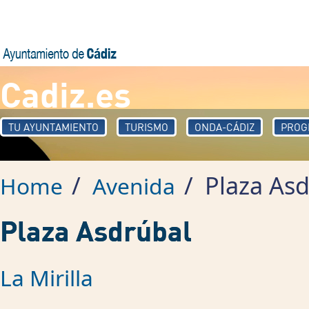
Skip to main content
Cadiz.es
TU AYUNTAMIENTO
TURISMO
ONDA-CÁDIZ
PROG
/
/
Plaza Asd
Home
Avenida
Plaza Asdrúbal
La Mirilla