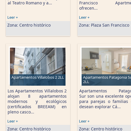
al Teatro Romano y a...
Francisco Apartme
ofrecen...
Leer +
Leer +
Zona:
Centro histórico
Zona:
Plaza San Francisco
Apartamentos Villalobos 2 2LL
Apartamentos Patagonia S
2LL
Los Apartamentos Villalobos 2
Apartamentos Patago
alojan 8 apartamentos
Sur son una excelente op
modernos y ecológicos
para parejas o familias
(certificados BREEAM) en
desean explorar Cá...
pleno casco...
Leer +
Leer +
Zona:
Centro histórico
Zona:
Centro histórico