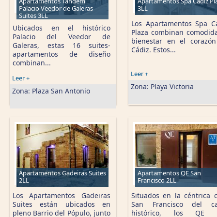
Apartamentos Tandem
Apartamentos Spa Cádiz Pl
Palacio Veedor de Galeras
3LL
Suites 3LL
Los Apartamentos Spa C
Ubicados en el histórico
Plaza combinan comodid
Palacio del Veedor de
bienestar en el corazó
Galeras, estas 16 suites-
Cádiz. Estos...
apartamentos de diseño
combinan...
Leer +
Leer +
Zona:
Playa Victoria
Zona:
Plaza San Antonio
Apartamentos Gadeiras Suites
Apartamentos QE San
2LL
Francisco 2LL
Los Apartamentos Gadeiras
Situados en la céntrica c
Suites están ubicados en
San Francisco del ca
pleno Barrio del Pópulo, junto
histórico, los QE 