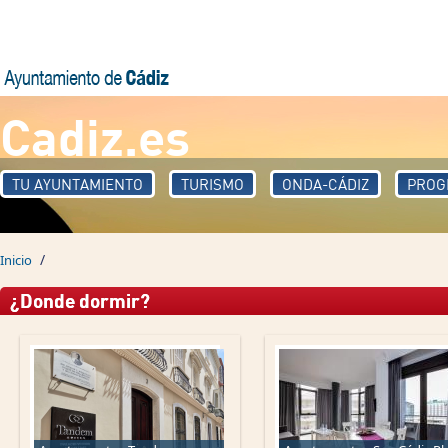
Pasar al contenido principal
Cadiz.es
TU AYUNTAMIENTO
TURISMO
ONDA-CÁDIZ
PROG
/
Inicio
¿Donde dormir?
Páginas