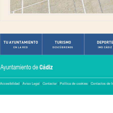
TU AYUNTAMIENTO
TURISMO
DEPORT
EN LA RED
DESCÚBRENOS
IMD CÁDIZ
|
|
|
|
Accesibilidad
Aviso Legal
Contactar
Política de cookies
Contactos de I