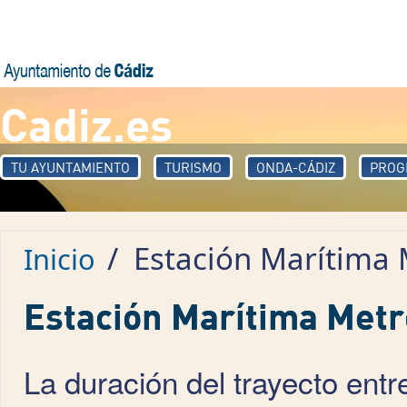
Pasar al contenido principal
Cadiz.es
TU AYUNTAMIENTO
TURISMO
ONDA-CÁDIZ
PROG
/
Estación Marítima 
Inicio
Estación Marítima Metr
La duración del trayecto ent