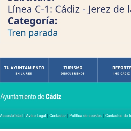
Línea C-1: Cádiz - Jerez de 
Categoría:
Tren parada
TU AYUNTAMIENTO
TURISMO
DEPORT
EN LA RED
DESCÚBRENOS
IMD CÁDIZ
|
|
|
|
Accesibilidad
Aviso Legal
Contactar
Política de cookies
Contactos de I