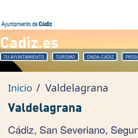
Pasar al contenido principal
Cadiz.es
TU AYUNTAMIENTO
TURISMO
ONDA-CÁDIZ
PROG
/
Valdelagrana
Inicio
Valdelagrana
Cádiz, San Severiano, Segun