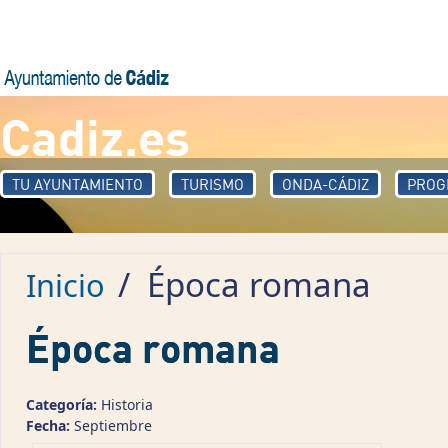
Pasar al contenido principal
Cadiz.es
TU AYUNTAMIENTO
TURISMO
ONDA-CÁDIZ
PROG
/
Época romana
Inicio
Época romana
Categoría:
Historia
Fecha:
Septiembre