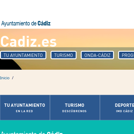
Pasar al contenido principal
Cadiz.es
TU AYUNTAMIENTO
TURISMO
ONDA-CÁDIZ
PROG
/
Inicio
TU AYUNTAMIENTO
TURISMO
DEPORT
EN LA RED
DESCÚBRENOS
IMD CÁDIZ