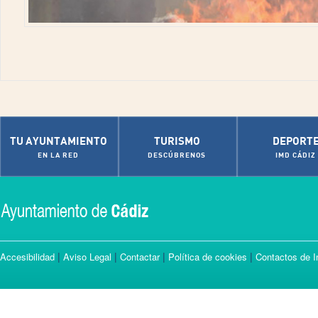
TU AYUNTAMIENTO
TURISMO
DEPORT
EN LA RED
DESCÚBRENOS
IMD CÁDIZ
|
|
|
|
Accesibilidad
Aviso Legal
Contactar
Política de cookies
Contactos de I