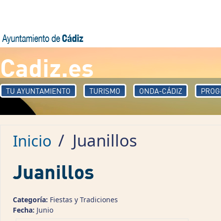
Pasar al contenido principal
Cadiz.es
TU AYUNTAMIENTO
TURISMO
ONDA-CÁDIZ
PROG
/
Juanillos
Inicio
Juanillos
Categoría:
Fiestas y Tradiciones
Fecha:
Junio