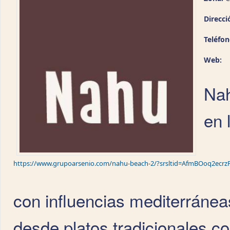
Direcci
Teléfo
Web:
Nah
en 
https://www.grupoarsenio.com/nahu-beach-2/?srsltid=AfmBOoq2ec
con influencias mediterráneas
desde platos tradicionales co