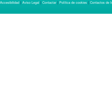
|
|
|
|
Accesibilidad
Aviso Legal
Contactar
Política de cookies
Contactos de I