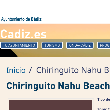
Pasar al contenido principal
Cadiz.es
TU AYUNTAMIENTO
TURISMO
ONDA-CÁDIZ
PROG
/
Chiringuito Nahu 
Inicio
Chiringuito Nahu Beach
Tipo de
Zona:
C