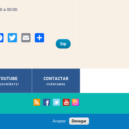
30 a 00:00
Compartir
Facebook
Twitter
Email
Esp
YOUTUBE
CONTACTAR
SUSCRÍBETE!
CUÉNTANOS
Aceptar
Denegar
© Ayuntamiento de Cádiz 2012