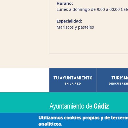
Horario:
Lunes a domingo de 9:00 a 00:00 Cafet
Especialidad:
Mariscos y pasteles
TU AYUNTAMIENTO
TURISM
EN LA RED
DESCÚBREN
Utilizamos cookies propias y de tercero
analíticos.
|
|
|
Accesibilidad
Aviso Legal
Contactar
Políti