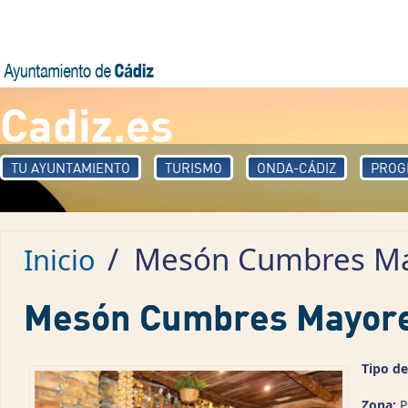
Pasar al contenido principal
Cadiz.es
TU AYUNTAMIENTO
TURISMO
ONDA-CÁDIZ
PROG
/
Mesón Cumbres Ma
Inicio
Mesón Cumbres Mayor
Tipo de
Zona:
P