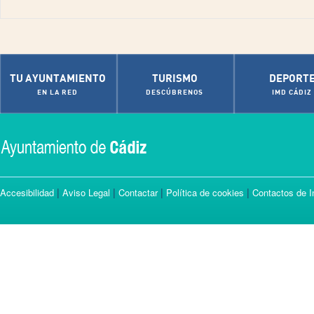
TU AYUNTAMIENTO
TURISMO
DEPORT
EN LA RED
DESCÚBRENOS
IMD CÁDIZ
|
|
|
|
Accesibilidad
Aviso Legal
Contactar
Política de cookies
Contactos de I