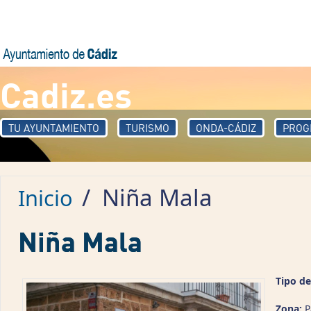
Pasar al contenido principal
Cadiz.es
TU AYUNTAMIENTO
TURISMO
ONDA-CÁDIZ
PROG
/
Niña Mala
Inicio
Niña Mala
Tipo de
Zona:
P