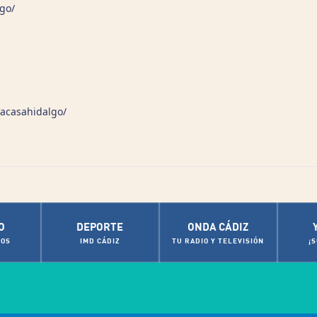
go/
iacasahidalgo/
O
DEPORTE
ONDA CÁDIZ
OS
IMD CÁDIZ
TU RADIO Y TELEVISIÓN
¡