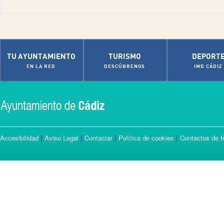
TU AYUNTAMIENTO
TURISMO
DEPORT
EN LA RED
DESCÚBRENOS
IMD CÁDIZ
|
|
|
|
Accesibilidad
Aviso Legal
Contactar
Política de cookies
Contactos de I