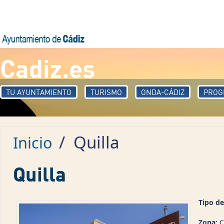
Pasar al contenido principal
Cadiz.es
TU AYUNTAMIENTO
TURISMO
ONDA-CÁDIZ
PROG
/
Quilla
Inicio
Quilla
Tipo de
Zona:
C