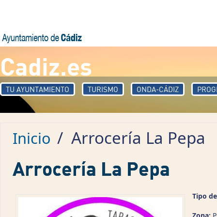
Pasar al contenido principal
Cadiz.es
TU AYUNTAMIENTO
TURISMO
ONDA-CÁDIZ
PROG
/
Arrocería La Pepa
Inicio
Arrocería La Pepa
Tipo de
Zona:
P