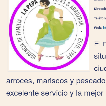
Direcci
Teléfo
Web:
h
El 
sit
ciu
arroces, mariscos y pescados
excelente servicio y la mejor