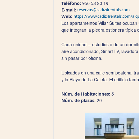
Teléfono:
956 53 80 19
E-mail:
reservas@cadiz4rentals.com
Web:
https://www.cadiz4rentals.com/alqui
Los apartamentos Villar Suites ocupan
que integran la piedra ostionera típica 
Cada unidad —estudios o de un dormito
aire acondicionado, Smart TV, lavadora y
sin pasar por oficina.
Ubicados en una calle semipeatonal tra
y la Playa de La Caleta. El edificio ta
Núm. de Habitaciones:
6
Núm. de plazas:
20