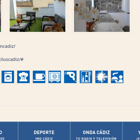
ncadiz/
iluscadiz/#
O
DEPORTE
ONDA CÁDIZ
OS
IMD CÁDIZ
TU RADIO Y TELEVISIÓN
¡