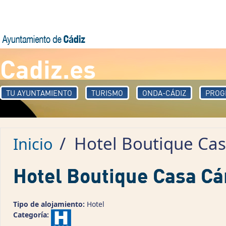
Pasar al contenido principal
Cadiz.es
TU AYUNTAMIENTO
TURISMO
ONDA-CÁDIZ
PROG
/
Hotel Boutique Ca
Inicio
Hotel Boutique Casa C
Tipo de alojamiento:
Hotel
Categoría: