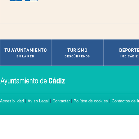
TU AYUNTAMIENTO
TURISMO
DEPORT
EN LA RED
DESCÚBRENOS
IMD CÁDIZ
|
|
|
|
Accesibilidad
Aviso Legal
Contactar
Política de cookies
Contactos de I