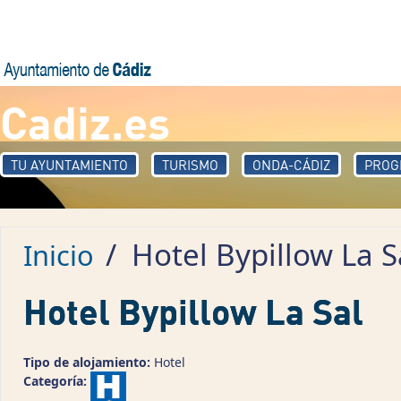
Pasar al contenido principal
Cadiz.es
TU AYUNTAMIENTO
TURISMO
ONDA-CÁDIZ
PROG
/
Hotel Bypillow La S
Inicio
Hotel Bypillow La Sal
Tipo de alojamiento:
Hotel
Categoría: