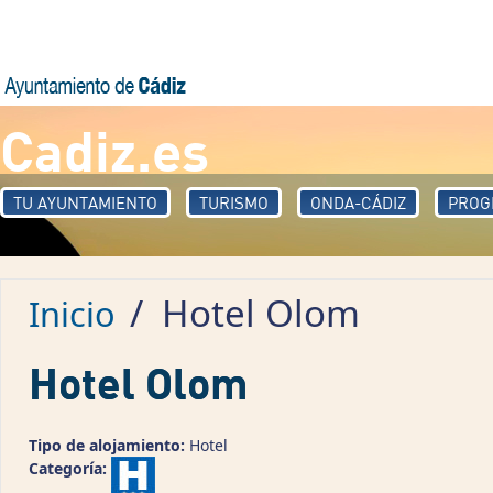
Pasar al contenido principal
Cadiz.es
TU AYUNTAMIENTO
TURISMO
ONDA-CÁDIZ
PROG
/
Hotel Olom
Inicio
Hotel Olom
Tipo de alojamiento:
Hotel
Categoría: