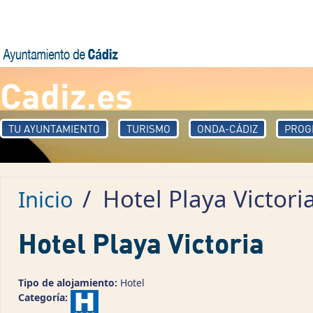
Pasar al contenido principal
Cadiz.es
TU AYUNTAMIENTO
TURISMO
ONDA-CÁDIZ
PROG
/
Hotel Playa Victori
Inicio
Hotel Playa Victoria
Tipo de alojamiento:
Hotel
Categoría: