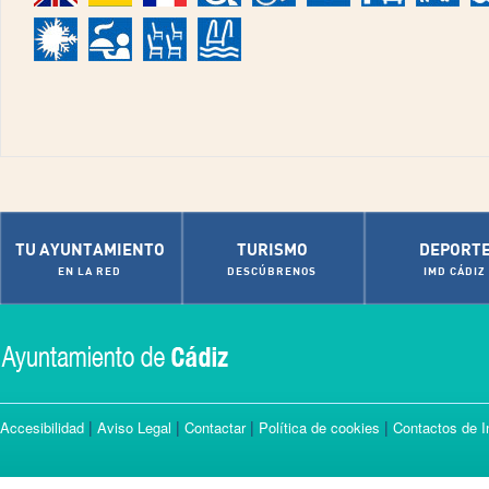
TU AYUNTAMIENTO
TURISMO
DEPORT
EN LA RED
DESCÚBRENOS
IMD CÁDIZ
|
|
|
|
Accesibilidad
Aviso Legal
Contactar
Política de cookies
Contactos de I