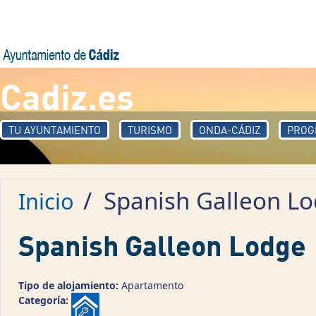
Pasar al contenido principal
Cadiz.es
TU AYUNTAMIENTO
TURISMO
ONDA-CÁDIZ
PROG
/
Spanish Galleon L
Inicio
Spanish Galleon Lodge
Tipo de alojamiento:
Apartamento
Categoría: