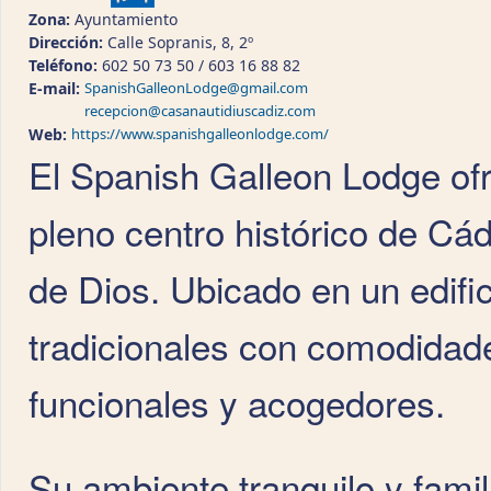
Zona:
Ayuntamiento
Dirección:
Calle Sopranis, 8, 2º
Teléfono:
602 50 73 50 / 603 16 88 82
E-mail:
SpanishGalleonLodge@gmail.com
recepcion@casanautidiuscadiz.com
Web:
https://www.spanishgalleonlodge.com/
El Spanish Galleon Lodge of
pleno centro histórico de Cá
de Dios. Ubicado en un edifi
tradicionales con comodida
funcionales y acogedores.
Su ambiente tranquilo y famil