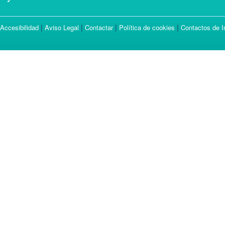
|
|
|
|
Accesibilidad
Aviso Legal
Contactar
Política de cookies
Contactos de I