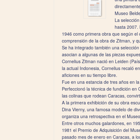
directamente
Museo Belde
La selección
hasta 2007. 
1946 como primera obra que según el cr
comprensión de la obra de Zitman, y qu
Se ha integrado también una selección d
asocian a algunas de las piezas expues
Cornelius Zitman nació en Leiden (País
la actual Indonesia, Cornelius recaló 
aficiones en su tiempo libre.
Fue en una estancia de tres años en la
Perfeccionó la técnica de fundición en 
las colinas que rodean Caracas, convi
A la primera exhibición de su obra escul
Dina Vierny, una famosa modelo de dive
organiza una retrospectiva en el Muse
Entre otros muchos galardones, en 1951
1981 el Premio de Adquisición del Muse
pasado mes de enero en Caracas, a lo