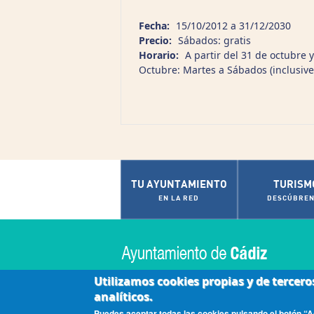
Fecha:
15/10/2012
a
31/12/2030
Precio:
Sábados: gratis
Horario:
A partir del 31 de octubre 
Octubre: Martes a Sábados (inclusive
TU AYUNTAMIENTO
TURISM
EN LA RED
DESCÚBREN
Utilizamos cookies propias y de tercero
analíticos.
|
|
|
Accesibilidad
Aviso Legal
Contactar
Políti
Puedes aceptar todas las cookies pulsando el botón “Ac