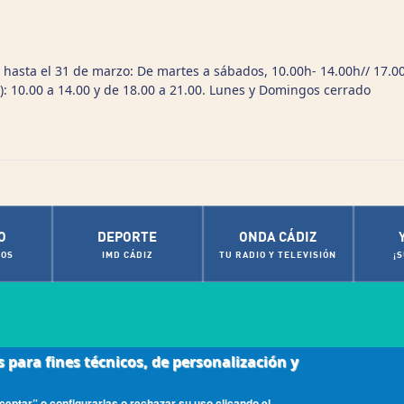
y hasta el 31 de marzo: De martes a sábados, 10.00h- 14.00h// 17.00
): 10.00 a 14.00 y de 18.00 a 21.00. Lunes y Domingos cerrado
O
DEPORTE
ONDA CÁDIZ
OS
IMD CÁDIZ
TU RADIO Y TELEVISIÓN
¡
s para fines técnicos, de personalización y
|
ca de cookies
Contactos de Interés
eptar” o configurarlas o rechazar su uso clicando el