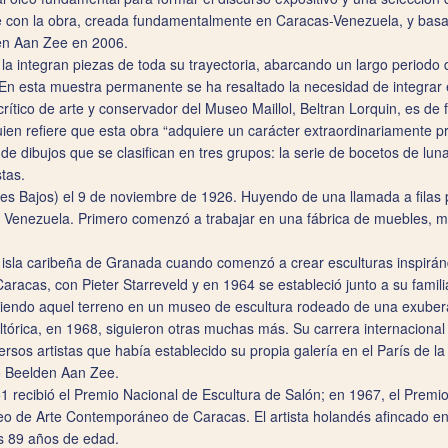
 con la obra, creada fundamentalmente en Caracas-Venezuela, y basada
n Aan Zee en 2006.
 la integran piezas de toda su trayectoria, abarcando un largo period
En esta muestra permanente se ha resaltado la necesidad de integrar e
ítico de arte y conservador del Museo Maillol, Beltran Lorquin, es de
ien refiere que esta obra “adquiere un carácter extraordinariamente pr
e dibujos que se clasifican en tres grupos: la serie de bocetos de luna
tas.
es Bajos) el 9 de noviembre de 1926. Huyendo de una llamada a filas p
en Venezuela. Primero comenzó a trabajar en una fábrica de muebles, 
 isla caribeña de Granada cuando comenzó a crear esculturas inspiránd
Caracas, con Pieter Starreveld y en 1964 se estableció junto a su famil
rtiendo aquel terreno en un museo de escultura rodeado de una exuber
tórica, en 1968, siguieron otras muchas más. Su carrera internacional se
rsos artistas que había establecido su propia galería en el París de l
o Beelden Aan Zee.
 recibió el Premio Nacional de Escultura de Salón; en 1967, el Premio 
o de Arte Contemporáneo de Caracas. El artista holandés afincado en 
s 89 años de edad.