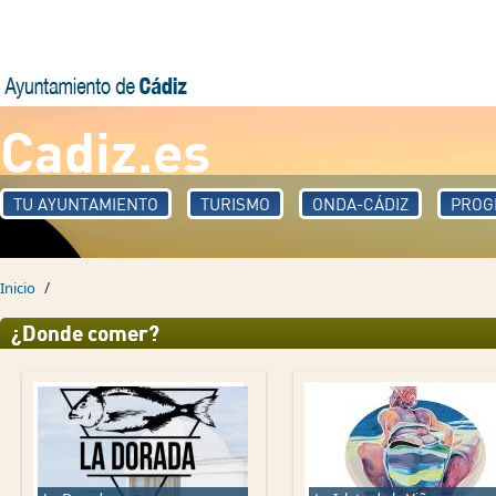
Pasar al contenido principal
Cadiz.es
TU AYUNTAMIENTO
TURISMO
ONDA-CÁDIZ
PROG
/
Inicio
¿Donde comer?
Páginas