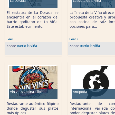
La Dorada
La Isleta de la Viña
El restaurante La Dorada se
La Isleta de la Viña ofrece
encuentra en el corazón del
propuesta creativa y urb
barrio gaditano de La Viña.
con cocina de raíz loc
Este establecimiento...
opciones para...
Leer +
Leer +
Zona:
Barrio la Viña
Zona:
Barrio la Viña
Vin Vin's Cocina Filipina
Antípoda
Restaurante auténtico filipino
Restaurante de com
donde degustar sus platos
internacional variada d
más típicos.
poder degustar platos de