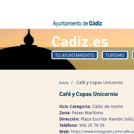
Pasar al contenido principal
Cadiz.es
TU AYUNTAMIENTO
TURISMO
/
Café y Copas Unicornio
Inicio
Café y Copas Unicornio
Ocio Categoria:
Cádiz de noche
Zona:
Paseo Marítimo
Dirección:
Plaza Escritor Ramón Solís
Teléfono:
956 25 79 59
Web:
https://www.instagram.com/cafe.un