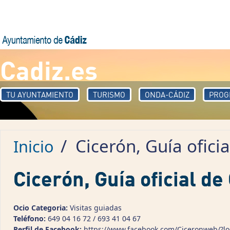
Pasar al contenido principal
Cadiz.es
TU AYUNTAMIENTO
TURISMO
ONDA-CÁDIZ
PROG
/
Cicerón, Guía oficia
Inicio
Cicerón, Guía oficial de
Ocio Categoria:
Visitas guiadas
Teléfono:
649 04 16 72 / 693 41 04 67
Perfil de Facebook:
https://www.facebook.com/Ciceronweb/?lo