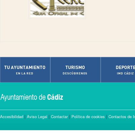
TU AYUNTAMIENTO
TURISMO
DEPORT
EN LA RED
DESCÚBRENOS
IMD CÁDIZ
|
|
|
|
Accesibilidad
Aviso Legal
Contactar
Política de cookies
Contactos de I