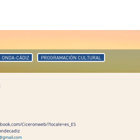
ONDA-CÁDIZ
PROGRAMACIÓN CULTURAL
z
ebook.com/Ciceronweb/?locale=es_ES
rondecadiz
iz@gmail.com