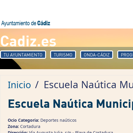
Pasar al contenido principal
Cadiz.es
TU AYUNTAMIENTO
TURISMO
ONDA-CÁDIZ
PROG
/
Escuela Naútica Mu
Inicio
Escuela Naútica Munici
Ocio Categoria:
Deportes naúticos
Zona:
Cortadura
Dirección:
Vía Augusta Julia, s/n - Playa de Cortadura