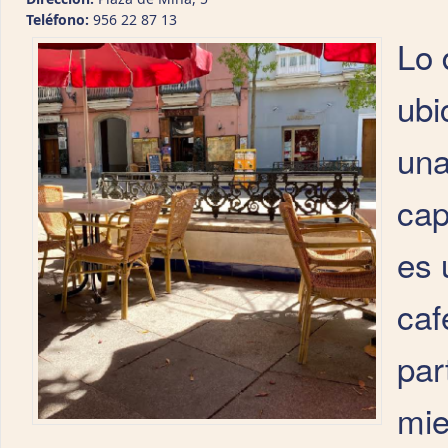
Teléfono:
956 22 87 13
Lo 
ubi
una
cap
es 
caf
par
mie