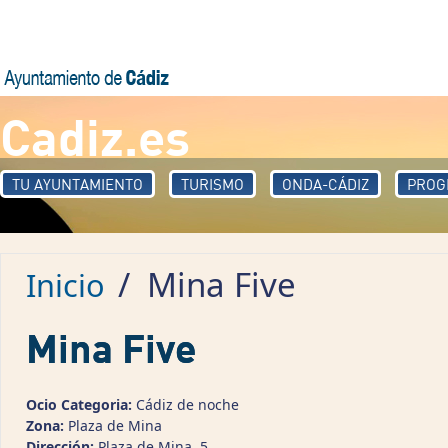
Pasar al contenido principal
Cadiz.es
TU AYUNTAMIENTO
TURISMO
ONDA-CÁDIZ
PROG
/
Mina Five
Inicio
Mina Five
Ocio Categoria:
Cádiz de noche
Zona:
Plaza de Mina
Dirección:
Plaza de Mina, 5