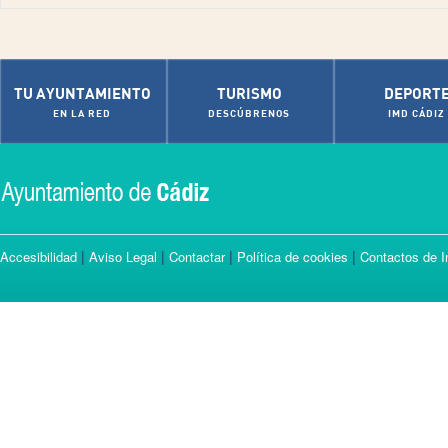
TU AYUNTAMIENTO
TURISMO
DEPORT
EN LA RED
DESCÚBRENOS
IMD CÁDIZ
|
|
|
|
Accesibilidad
Aviso Legal
Contactar
Política de cookies
Contactos de I