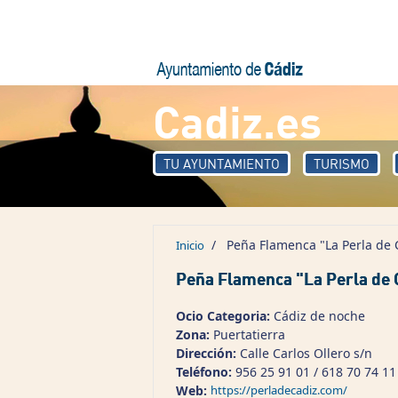
Pasar al contenido principal
Cadiz.es
TU AYUNTAMIENTO
TURISMO
/
Peña Flamenca "La Perla de 
Inicio
Peña Flamenca "La Perla de 
Ocio Categoria:
Cádiz de noche
Zona:
Puertatierra
Dirección:
Calle Carlos Ollero s/n
Teléfono:
956 25 91 01 / 618 70 74 11
Web:
https://perladecadiz.com/