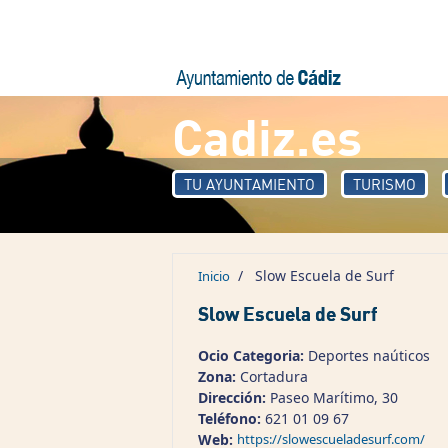
Pasar al contenido principal
Cadiz.es
TU AYUNTAMIENTO
TURISMO
/
Slow Escuela de Surf
Inicio
Slow Escuela de Surf
Ocio Categoria:
Deportes naúticos
Zona:
Cortadura
Dirección:
Paseo Marítimo, 30
Teléfono:
621 01 09 67
Web:
https://slowescueladesurf.com/