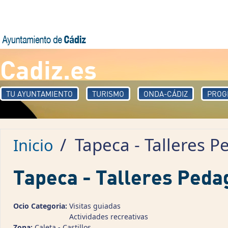
Pasar al contenido principal
Cadiz.es
TU AYUNTAMIENTO
TURISMO
ONDA-CÁDIZ
PROG
/
Tapeca - Talleres P
Inicio
Tapeca - Talleres Peda
Ocio Categoria:
Visitas guiadas
Actividades recreativas
Zona:
Caleta - Castillos