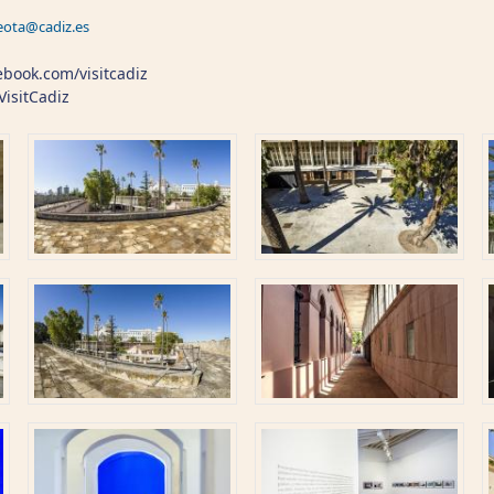
eota@cadiz.es
cebook.com/visitcadiz
VisitCadiz