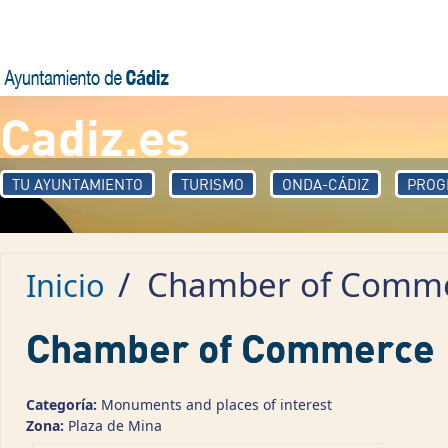
Pasar al contenido principal
Cadiz.es
TU AYUNTAMIENTO
TURISMO
ONDA-CÁDIZ
PROG
/
Chamber of Comm
Inicio
Chamber of Commerce
Categoría:
Monuments and places of interest
Zona:
Plaza de Mina