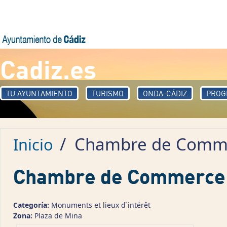
Pasar al contenido principal
Cadiz.es
TU AYUNTAMIENTO
TURISMO
ONDA-CÁDIZ
PROG
/
Chambre de Comm
Inicio
Chambre de Commerce
Categoría:
Monuments et lieux d ́intérêt
Zona:
Plaza de Mina