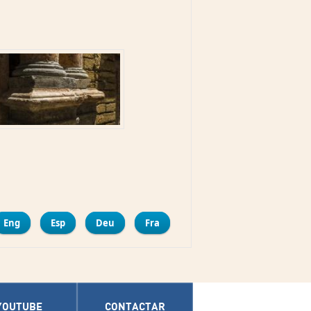
mpartir
Eng
Esp
Deu
Fra
YOUTUBE
CONTACTAR