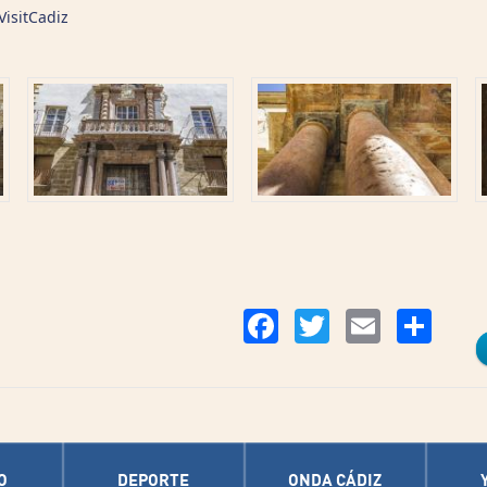
VisitCadiz
Co
Facebook
Twitter
Email
O
DEPORTE
ONDA CÁDIZ