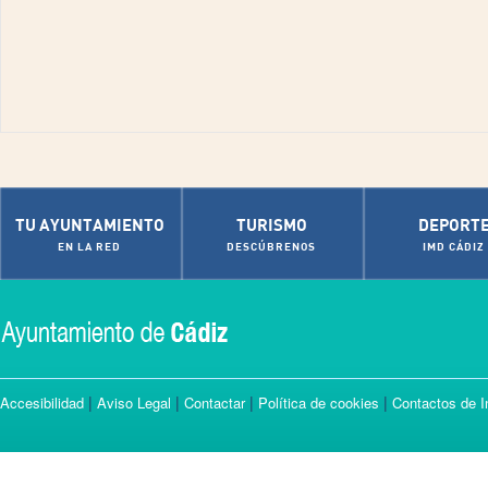
TU AYUNTAMIENTO
TURISMO
DEPORT
EN LA RED
DESCÚBRENOS
IMD CÁDIZ
|
|
|
|
Accesibilidad
Aviso Legal
Contactar
Política de cookies
Contactos de I