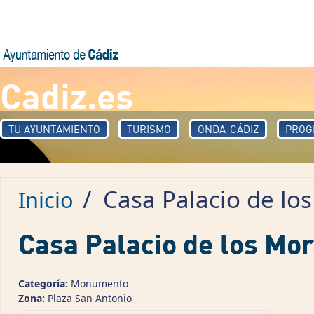
Pasar al contenido principal
Cadiz.es
TU AYUNTAMIENTO
TURISMO
ONDA-CÁDIZ
PROG
/
Casa Palacio de lo
Inicio
Casa Palacio de los Mo
Categoría:
Monumento
Zona:
Plaza San Antonio