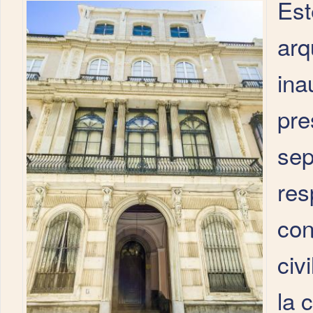
Est
arq
ina
pre
sep
res
con
civ
la 