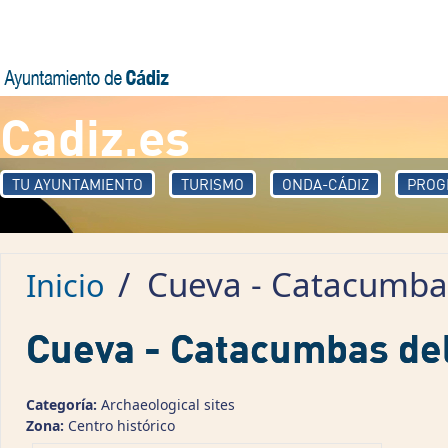
Pasar al contenido principal
Cadiz.es
TU AYUNTAMIENTO
TURISMO
ONDA-CÁDIZ
PROG
/
Cueva - Catacumbas
Inicio
Cueva - Catacumbas del
Categoría:
Archaeological sites
Zona:
Centro histórico