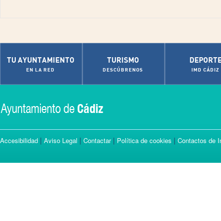
TU AYUNTAMIENTO
TURISMO
DEPORT
EN LA RED
DESCÚBRENOS
IMD CÁDIZ
|
|
|
|
Accesibilidad
Aviso Legal
Contactar
Política de cookies
Contactos de I