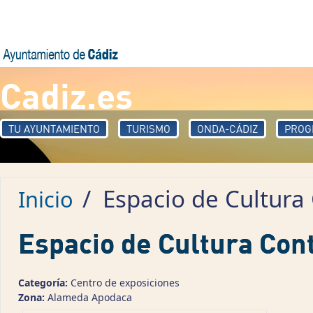
Pasar al contenido principal
Cadiz.es
TU AYUNTAMIENTO
TURISMO
ONDA-CÁDIZ
PROG
/
Espacio de Cultur
Inicio
Espacio de Cultura Co
Categoría:
Centro de exposiciones
Zona:
Alameda Apodaca